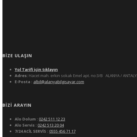
BIZE ULAŞIN
Yol Tarifi için tıklayın
Adres:
Hacet mah. erkin sokak Emel apt. no:3/B
ALANYA / ANTALY
E-Posta :
albil@alanyabilgisayar.com
BIZI ARAYIN
Alo Dolum :
0242 511 12 23
Alo Servis :
0242 513 20 04
7/24 ACİL SERVİS :
0555 456 71 17