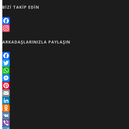
BIZI TAKIP EDIN
Facebook
Instagram
ARKADAŞLARINIZLA PAYLAŞIN
Facebook
Twitter
WhatsApp
Messenger
Pinterest
Email
LinkedIn
Odnoklassniki
VK