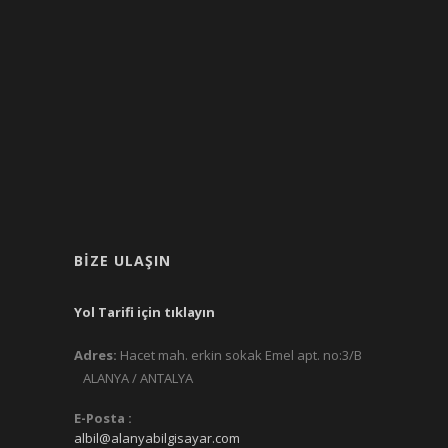
BIZE ULAŞIN
Yol Tarifi için tıklayın
Adres:
Hacet mah. erkin sokak Emel apt. no:3/B
ALANYA / ANTALYA
E-Posta :
albil@alanyabilgisayar.com