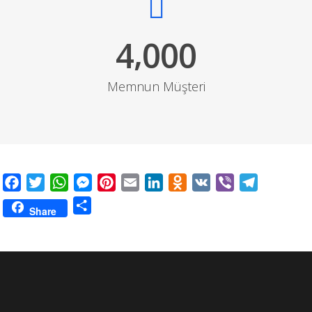
,
4
0
0
0
Memnun Müşteri
Facebook
Twitter
WhatsApp
Messenger
Pinterest
Email
LinkedIn
Odnoklassniki
VK
Viber
Telegram
Share
Share