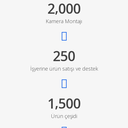
,
2
0
0
0
Kamera Montajı
2
5
0
İşyerine ürün satışı ve destek
,
1
5
0
0
Ürün çeşidi