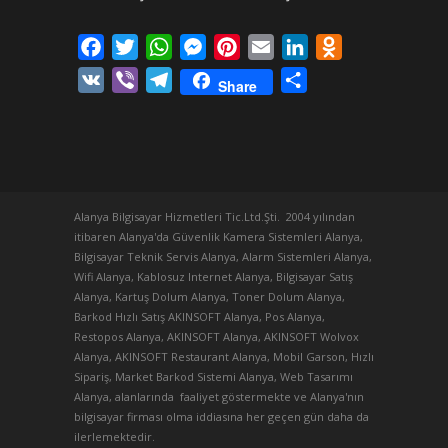
Facebook
Twitter
WhatsApp
Messenger
Pinterest
Email
LinkedIn
Odnoklassniki
VK
Viber
Telegram
Share
Share
Alanya Bilgisayar Hizmetleri Tic.Ltd.Şti. 2004 yılından
itibaren Alanya'da Güvenlik Kamera Sistemleri Alanya,
Bilgisayar Teknik Servis Alanya, Alarm Sistemleri Alanya,
Wifi Alanya, Kablosuz Internet Alanya, Bilgisayar Satış
Alanya, Kartuş Dolum Alanya, Toner Dolum Alanya,
Barkod Hızlı Satış AKINSOFT Alanya, Pos Alanya,
Restopos Alanya, AKINSOFT Alanya, AKINSOFT Wolvox
Alanya, AKINSOFT Restaurant Alanya, Mobil Garson, Hızlı
Sipariş, Market Barkod Sistemi Alanya, Web Tasarımı
Alanya, alanlarında faaliyet göstermekte ve Alanya'nın
bilgisayar firması olma iddiasına her geçen gün daha da
ilerlemektedir.