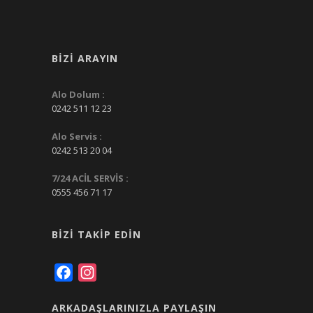
BIZI ARAYIN
Alo Dolum :
0242 511 12 23
Alo Servis :
0242 513 20 04
7/24 ACİL SERVİS :
0555 456 71 17
BIZI TAKIP EDIN
Facebook
Instagram
ARKADAŞLARINIZLA PAYLAŞIN