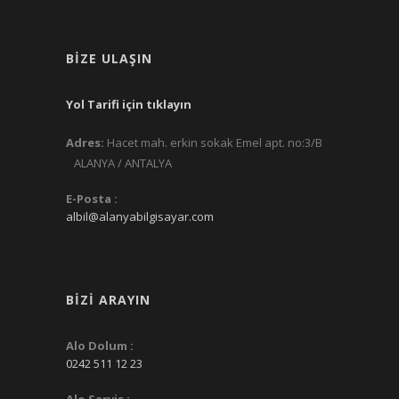
BIZE ULAŞIN
Yol Tarifi için tıklayın
Adres:
Hacet mah. erkin sokak Emel apt. no:3/B
ALANYA / ANTALYA
E-Posta :
albil@alanyabilgisayar.com
BIZI ARAYIN
Alo Dolum :
0242 511 12 23