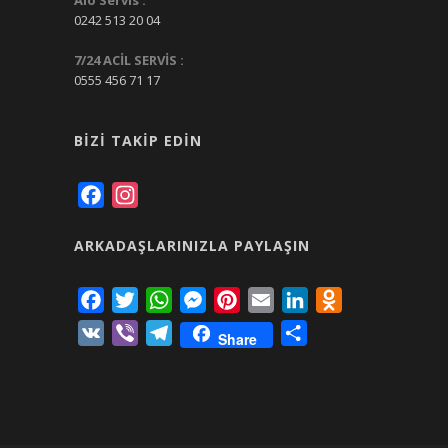
Alo Servis :
0242 513 20 04
7/24 ACİL SERVİS :
0555 456 71 17
BIZI TAKIP EDIN
Facebook
Instagram
ARKADAŞLARINIZLA PAYLAŞIN
Facebook
Twitter
WhatsApp
Messenger
Pinterest
Email
LinkedIn
Odnoklassniki
VK
Viber
Telegram
Share
Share