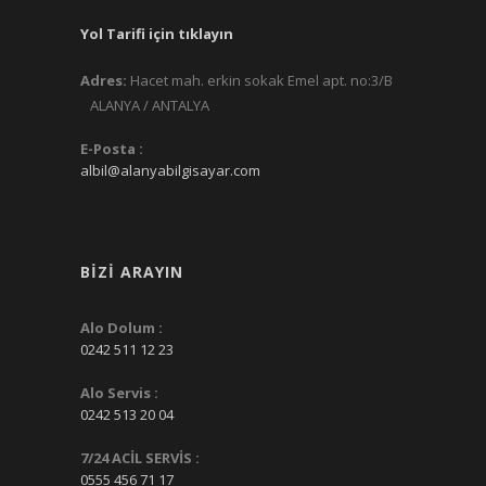
Yol Tarifi için tıklayın
Adres:
Hacet mah. erkin sokak Emel apt. no:3/B
ALANYA / ANTALYA
E-Posta :
albil@alanyabilgisayar.com
BIZI ARAYIN
Alo Dolum :
0242 511 12 23
Alo Servis :
0242 513 20 04
7/24 ACİL SERVİS :
0555 456 71 17