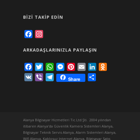
BIZI TAKIP EDIN
Facebook
Instagram
ARKADAŞLARINIZLA PAYLAŞIN
Facebook
Twitter
WhatsApp
Messenger
Pinterest
Email
LinkedIn
Odnoklassniki
VK
Viber
Telegram
Share
Share
Alanya Bilgisayar Hizmetleri Tic.Ltd.Şti. 2004 yılından
itibaren Alanya'da Güvenlik Kamera Sistemleri Alanya,
Bilgisayar Teknik Servis Alanya, Alarm Sistemleri Alanya,
Wifi Alanya, Kablosuz Internet Alanya, Bilgisayar Satış