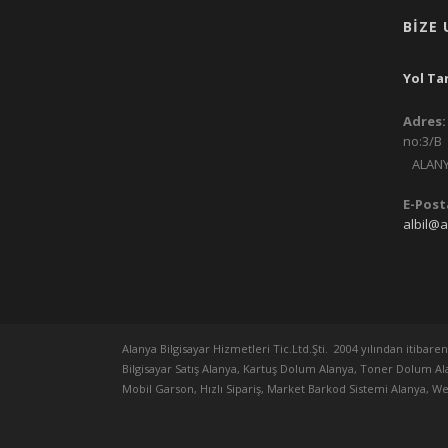
BIZE 
Yol Tar
Adres:
no:3/B
ALANYA
E-Posta
albil@a
Alanya Bilgisayar Hizmetleri Tic.Ltd.Şti. 2004 yılından itibar
Bilgisayar Satış Alanya, Kartuş Dolum Alanya, Toner Dolum A
Mobil Garson, Hızlı Sipariş, Market Barkod Sistemi Alanya, We