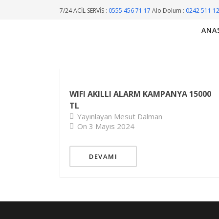
7/24 ACİL SERVİS :
0555 456 71 17
Alo Dolum :
0242 511 1
ANA
WIFI AKILLI ALARM KAMPANYA 15000
TL
Yayınlayan Mesut Dalman
On 3 Mayıs 2024
DEVAMI