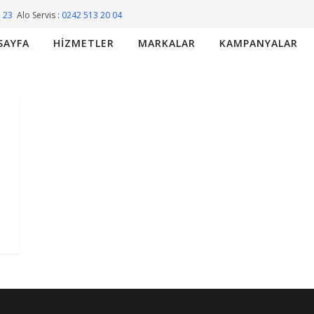
2 23
Alo Servis :
0242 513 20 04
SAYFA
HIZMETLER
MARKALAR
KAMPANYALAR