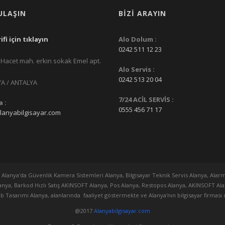
ULAŞIN
BIZI ARAYIN
ifi için tıklayın
Alo Dolum :
0242 511 12 23
Hacet mah. erkin sokak Emel apt.
Alo Servis :
0242 513 20 04
 / ANTALYA
7/24 ACİL SERVİS :
 :
0555 456 71 17
lanyabilgisayar.com
en Alanya'da Güvenlik Kamera Sistemleri Alanya, Bilgisayar Teknik Servis Alanya, Alarm
lanya, Barkod Hızlı Satış AKINSOFT Alanya, Pos Alanya, Restopos Alanya, AKINSOFT A
b Tasarımı Alanya, alanlarında faaliyet göstermekte ve Alanya'nın bilgisayar firmas
@2017
Alanyabilgisayar.com