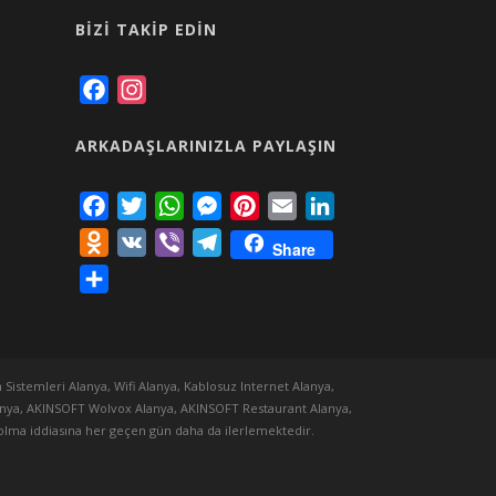
BIZI TAKIP EDIN
Facebook
Instagram
ARKADAŞLARINIZLA PAYLAŞIN
Facebook
Twitter
WhatsApp
Messenger
Pinterest
Email
LinkedIn
Odnoklassniki
VK
Viber
Telegram
Share
Share
 Sistemleri Alanya, Wifi Alanya, Kablosuz Internet Alanya,
lanya, AKINSOFT Wolvox Alanya, AKINSOFT Restaurant Alanya,
ı olma iddiasına her geçen gün daha da ilerlemektedir.