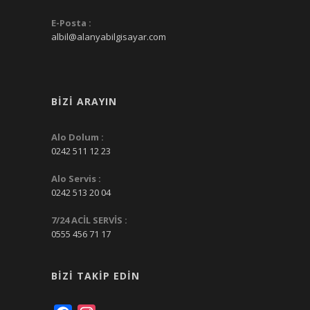
E-Posta :
albil@alanyabilgisayar.com
BIZI ARAYIN
Alo Dolum :
0242 511 12 23
Alo Servis :
0242 513 20 04
7/24 ACİL SERVİS :
0555 456 71 17
BIZI TAKIP EDIN