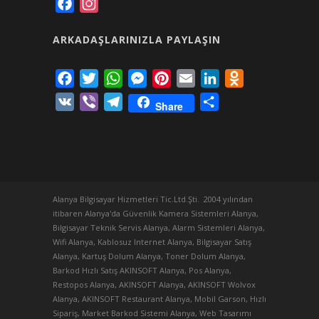
Facebook
Instagram
ARKADAŞLARINIZLA PAYLAŞIN
Facebook
Twitter
WhatsApp
Messenger
Pinterest
Email
LinkedIn
Odnoklassniki
VK
Viber
Telegram
Share
Share
Alanya Bilgisayar Hizmetleri Tic.Ltd.Şti. 2004 yılından
itibaren Alanya'da Güvenlik Kamera Sistemleri Alanya,
Bilgisayar Teknik Servis Alanya, Alarm Sistemleri Alanya,
Wifi Alanya, Kablosuz Internet Alanya, Bilgisayar Satış
Alanya, Kartuş Dolum Alanya, Toner Dolum Alanya,
Barkod Hızlı Satış AKINSOFT Alanya, Pos Alanya,
Restopos Alanya, AKINSOFT Alanya, AKINSOFT Wolvox
Alanya, AKINSOFT Restaurant Alanya, Mobil Garson, Hızlı
Sipariş, Market Barkod Sistemi Alanya, Web Tasarımı