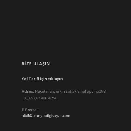
BIZE ULAŞIN
Yol Tarifi için tıklayın
Adres:
Hacet mah. erkin sokak Emel apt. no:3/B
ALANYA / ANTALYA
E-Posta :
albil@alanyabilgisayar.com