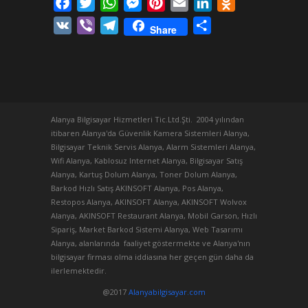
Facebook
Twitter
WhatsApp
Messenger
Pinterest
Email
LinkedIn
Odnoklassniki
VK
Viber
Telegram
Share
Share
Alanya Bilgisayar Hizmetleri Tic.Ltd.Şti. 2004 yılından
itibaren Alanya'da Güvenlik Kamera Sistemleri Alanya,
Bilgisayar Teknik Servis Alanya, Alarm Sistemleri Alanya,
Wifi Alanya, Kablosuz Internet Alanya, Bilgisayar Satış
Alanya, Kartuş Dolum Alanya, Toner Dolum Alanya,
Barkod Hızlı Satış AKINSOFT Alanya, Pos Alanya,
Restopos Alanya, AKINSOFT Alanya, AKINSOFT Wolvox
Alanya, AKINSOFT Restaurant Alanya, Mobil Garson, Hızlı
Sipariş, Market Barkod Sistemi Alanya, Web Tasarımı
Alanya, alanlarında faaliyet göstermekte ve Alanya'nın
bilgisayar firması olma iddiasına her geçen gün daha da
ilerlemektedir.
@2017
Alanyabilgisayar.com