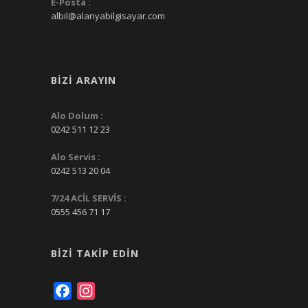
E-Posta :
albil@alanyabilgisayar.com
BIZI ARAYIN
Alo Dolum :
0242 511 12 23
Alo Servis :
0242 513 20 04
7/24 ACİL SERVİS :
0555 456 71 17
BIZI TAKIP EDIN
Facebook
Instagram