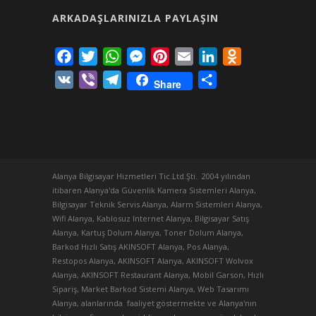
ARKADAŞLARINIZLA PAYLAŞIN
Facebook
Twitter
WhatsApp
Messenger
Pinterest
Email
LinkedIn
Odnoklassniki
VK
Viber
Telegram
Share
Share
Alanya Bilgisayar Hizmetleri Tic.Ltd.Şti. 2004 yılından
itibaren Alanya'da Güvenlik Kamera Sistemleri Alanya,
Bilgisayar Teknik Servis Alanya, Alarm Sistemleri Alanya,
Wifi Alanya, Kablosuz Internet Alanya, Bilgisayar Satış
Alanya, Kartuş Dolum Alanya, Toner Dolum Alanya,
Barkod Hızlı Satış AKINSOFT Alanya, Pos Alanya,
Restopos Alanya, AKINSOFT Alanya, AKINSOFT Wolvox
Alanya, AKINSOFT Restaurant Alanya, Mobil Garson, Hızlı
Sipariş, Market Barkod Sistemi Alanya, Web Tasarımı
Alanya, alanlarında faaliyet göstermekte ve Alanya'nın