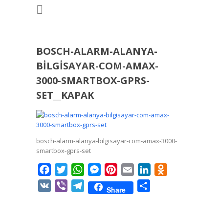
BOSCH-ALARM-ALANYA-
BILGISAYAR-COM-AMAX-
3000-SMARTBOX-GPRS-
SET__KAPAK
bosch-alarm-alanya-bilgisayar-com-amax-3000-
smartbox-gprs-set
Facebook
Twitter
WhatsApp
Messenger
Pinterest
Email
LinkedIn
Odnoklassniki
VK
Viber
Telegram
Share
Share