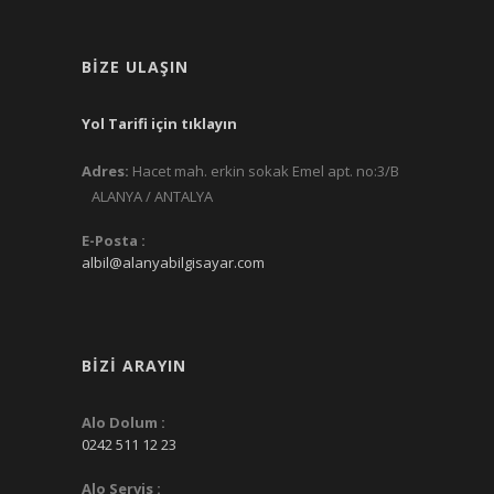
BIZE ULAŞIN
Yol Tarifi için tıklayın
Adres:
Hacet mah. erkin sokak Emel apt. no:3/B
ALANYA / ANTALYA
E-Posta :
albil@alanyabilgisayar.com
BIZI ARAYIN
Alo Dolum :
0242 511 12 23
Alo Servis :