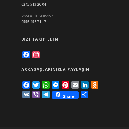
0242 513 20 04
7/24 ACİL SERVİS :
0555 456 71 17
BIZI TAKIP EDIN
Facebook
Instagram
ARKADAŞLARINIZLA PAYLAŞIN
Facebook
Twitter
WhatsApp
Messenger
Pinterest
Email
LinkedIn
Odnoklassniki
VK
Viber
Telegram
Share
Share