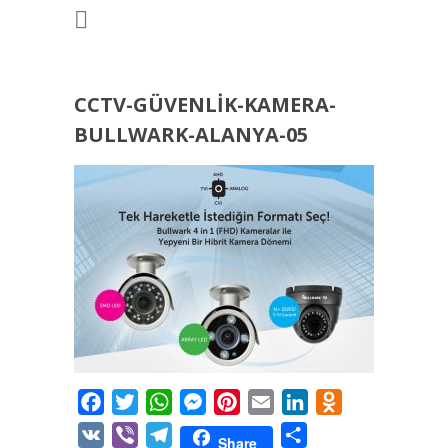
CCTV-GÜVENLIK-KAMERA-
BULLWARK-ALANYA-05
Facebook
Twitter
WhatsApp
Messenger
Pinterest
Email
LinkedIn
Odnoklassniki
VK
Viber
Telegram
Share
Share